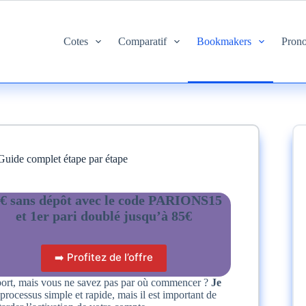
Cotes
Comparatif
Bookmakers
Prono
Guide complet étape par étape
€ sans dépôt avec le code PARIONS15
et 1er pari doublé jusqu’à 85€
➡️ Profitez de l’offre
Sport, mais vous ne savez pas par où commencer ?
Je
 processus simple et rapide, mais il est important de