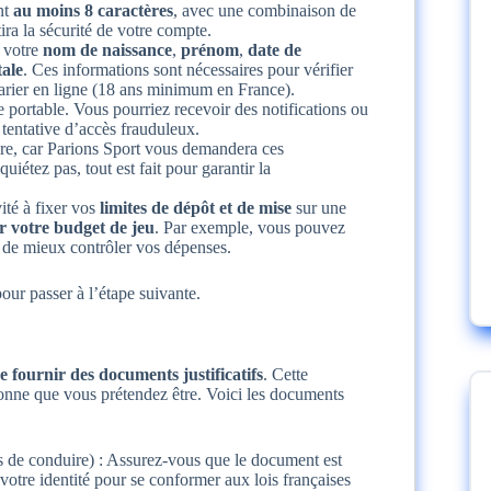
nt
au moins 8 caractères
, avec une combinaison de
ira la sécurité de votre compte.
 votre
nom de naissance
,
prénom
,
date de
tale
. Ces informations sont nécessaires pour vérifier
 parier en ligne (18 ans minimum en France).
 portable. Vous pourriez recevoir des notifications ou
 tentative d’accès frauduleux.
ire, car Parions Sport vous demandera ces
uiétez pas, tout est fait pour garantir la
ité à fixer vos
limites de dépôt et de mise
sur une
r votre budget de jeu
. Par exemple, vous pouvez
 de mieux contrôler vos dépenses.
our passer à l’étape suivante.
fournir des documents justificatifs
. Cette
rsonne que vous prétendez être. Voici les documents
is de conduire) : Assurez-vous que le document est
t votre identité pour se conformer aux lois françaises