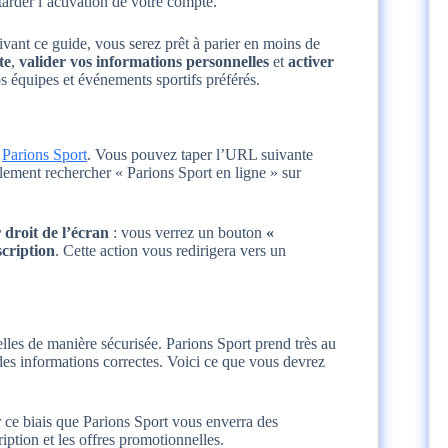
tarder l’activation de votre compte.
ivant ce guide, vous serez prêt à parier en moins de
te
,
valider vos informations personnelles
et
activer
 équipes et événements sportifs préférés.
e
Parions Sport
. Vous pouvez taper l’URL suivante
lement rechercher « Parions Sport en ligne » sur
 droit de l’écran
: vous verrez un bouton
«
cription
. Cette action vous redirigera vers un
lles de manière sécurisée. Parions Sport prend très au
 des informations correctes. Voici ce que vous devrez
r ce biais que Parions Sport vous enverra des
iption et les offres promotionnelles.