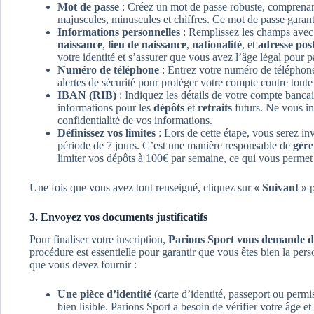
Mot de passe
: Créez un mot de passe robuste, comprena
majuscules, minuscules et chiffres. Ce mot de passe garant
Informations personnelles
: Remplissez les champs avec
naissance
,
lieu de naissance
,
nationalité
, et
adresse pos
votre identité et s’assurer que vous avez l’âge légal pour
Numéro de téléphone
: Entrez votre numéro de téléphone
alertes de sécurité pour protéger votre compte contre toute
IBAN (RIB)
: Indiquez les détails de votre compte banca
informations pour les
dépôts
et
retraits
futurs. Ne vous inq
confidentialité de vos informations.
Définissez vos limites
: Lors de cette étape, vous serez inv
période de 7 jours. C’est une manière responsable de
gére
limiter vos dépôts à 100€ par semaine, ce qui vous permet
Une fois que vous avez tout renseigné, cliquez sur
« Suivant »
p
3. Envoyez vos documents justificatifs
Pour finaliser votre inscription,
Parions Sport vous demande de 
procédure est essentielle pour garantir que vous êtes bien la pe
que vous devez fournir :
Une pièce d’identité
(carte d’identité, passeport ou perm
bien lisible. Parions Sport a besoin de vérifier votre âge e