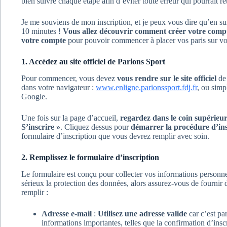
bien suivre chaque étape afin d’éviter toute erreur qui pourrait re
Je me souviens de mon inscription, et je peux vous dire qu’en su
10 minutes !
Vous allez découvrir comment créer votre comp
votre compte
pour pouvoir commencer à placer vos paris sur vos
1. Accédez au site officiel de Parions Sport
Pour commencer, vous devez
vous rendre sur le site officiel
d
dans votre navigateur :
www.enligne.parionssport.fdj.fr
, ou simp
Google.
Une fois sur la page d’accueil,
regardez dans le coin supérieur
S’inscrire »
. Cliquez dessus pour
démarrer la procédure d’ins
formulaire d’inscription que vous devrez remplir avec soin.
2. Remplissez le formulaire d’inscription
Le formulaire est conçu pour collecter vos informations personne
sérieux la protection des données, alors assurez-vous de fournir
remplir :
Adresse e-mail
:
Utilisez une adresse valide
car c’est pa
informations importantes, telles que la confirmation d’inscr