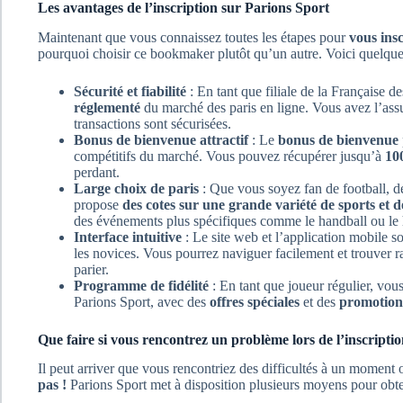
Les avantages de l’inscription sur Parions Sport
Maintenant que vous connaissez toutes les étapes pour
vous insc
pourquoi choisir ce bookmaker plutôt qu’un autre. Voici quelqu
Sécurité et fiabilité
: En tant que filiale de la Française d
réglementé
du marché des paris en ligne. Vous avez l’ass
transactions sont sécurisées.
Bonus de bienvenue attractif
: Le
bonus de bienvenue
compétitifs du marché. Vous pouvez récupérer jusqu’à
100
perdant.
Large choix de paris
: Que vous soyez fan de football, de
propose
des cotes sur une grande variété de sports et 
des événements plus spécifiques comme le handball ou le 
Interface intuitive
: Le site web et l’application mobile s
les novices. Vous pourrez naviguer facilement et trouver 
parier.
Programme de fidélité
: En tant que joueur régulier, vo
Parions Sport, avec des
offres spéciales
et des
promotions
Que faire si vous rencontrez un problème lors de l’inscriptio
Il peut arriver que vous rencontriez des difficultés à un moment 
pas !
Parions Sport met à disposition plusieurs moyens pour obten