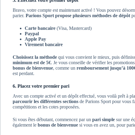
5. Effectuez votre premier dépôt
Bravo, votre compte est maintenant activé ! Vous pouvez désorm
parier.
Parions Sport propose plusieurs méthodes de dépôt
po
Carte bancaire
(Visa, Mastercard)
Paypal
Apple Pay
Virement bancaire
Choisissez la méthode
qui vous convient le mieux, puis définis
minimum est de 5€
. Je vous conseille de vérifier les promotio
bonus de bienvenue
, comme un
remboursement jusqu’à 100€ 
est perdant.
6. Placez votre premier pari
Avec un compte activé et un dépôt effectué, vous voilà prêt à pla
parcourir les différentes sections
de Parions Sport pour vous fam
compétitions et les cotes proposées.
Si vous êtes débutant, commencez par un
pari simple
sur une éq
également le
bonus de bienvenue
si vous en avez un, pour parie