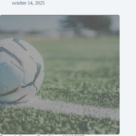
octobre 14, 2025