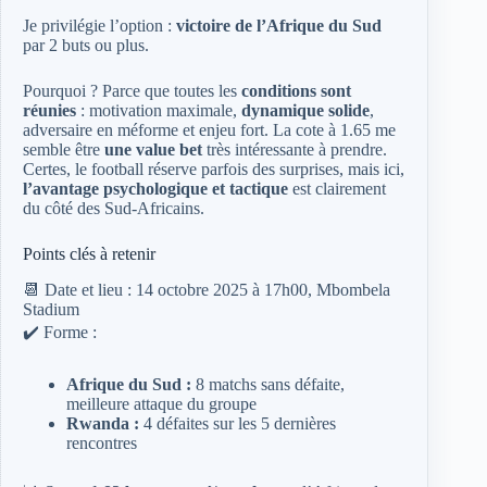
Je privilégie l’option :
victoire de l’Afrique du Sud
par 2 buts ou plus.
Pourquoi ? Parce que toutes les
conditions sont
réunies
: motivation maximale,
dynamique solide
,
adversaire en méforme et enjeu fort. La cote à 1.65 me
semble être
une value bet
très intéressante à prendre.
Certes, le football réserve parfois des surprises, mais ici,
l’avantage psychologique et tactique
est clairement
du côté des Sud-Africains.
Points clés à retenir
📆 Date et lieu : 14 octobre 2025 à 17h00, Mbombela
Stadium
✔️ Forme :
Afrique du Sud :
8 matchs sans défaite,
meilleure attaque du groupe
Rwanda :
4 défaites sur les 5 dernières
rencontres