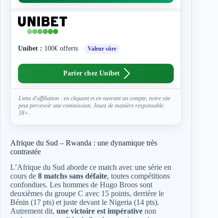
Unibet :
100€ offerts
Valeur sûre
Parier chez Unibet
Liens d'affiliation : en cliquant et en ouvrant un compte, notre site
peut percevoir une commission. Jouez de manière responsable.
18+.
Afrique du Sud – Rwanda : une dynamique très
contrastée
L’Afrique du Sud aborde ce match avec une série en
cours de
8 matchs sans défaite
, toutes compétitions
confondues. Les hommes de Hugo Broos sont
deuxièmes du groupe C avec 15 points, derrière le
Bénin (17 pts) et juste devant le Nigeria (14 pts).
Autrement dit,
une victoire est impérative
non