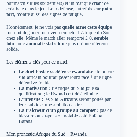
but/match sur les six derniers) et un manque criant de
créativité dans le jeu. Leur défense, autrefois leur
point
fort
, montre aussi des signes de fatigue.
Honnêtement, je ne vois pas
quelle arme cette équipe
pourrait dégainer pour venir embêter l’Afrique du Sud
chez elle. Même le match aller, remporté 2-0,
semble
loin
: une
anomalie statistique
plus qu’une référence
solide.
Les éléments clés pour ce match
Le duel Foster vs défense rwandaise
: le buteur
sud-africain pourrait peser lourd face à une ligne
défensive friable.
La motivation :
l’Afrique du Sud joue sa
qualification ; le Rwanda est déjà éliminé.
L’intensité :
les Sud-Africains seront portés par
leur public et une ambition claire.
La fraîcheur d’un groupe au complet :
pas de
blessure ou suspension notable côté Bafana
Bafana.
Mon pronostic Afrique du Sud – Rwanda