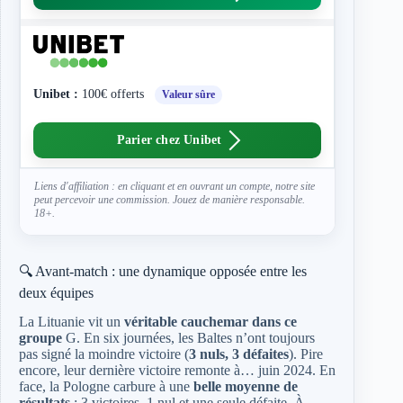
Unibet :
100€ offerts
Valeur sûre
Parier chez Unibet
Liens d'affiliation : en cliquant et en ouvrant un compte, notre site
peut percevoir une commission. Jouez de manière responsable.
18+.
🔍 Avant-match : une dynamique opposée entre les
deux équipes
La Lituanie vit un
véritable cauchemar dans ce
groupe
G. En six journées, les Baltes n’ont toujours
pas signé la moindre victoire (
3 nuls, 3 défaites
). Pire
encore, leur dernière victoire remonte à… juin 2024. En
face, la Pologne carbure à une
belle moyenne de
résultats
: 3 victoires, 1 nul et une seule défaite. À