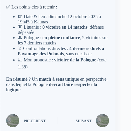
✅ Les points clés à retenir :
📅 Date & lieu : dimanche 12 octobre 2025 à
19h45 à Kaunas
🔻 Lituanie :
0 victoire en 14 matchs
, défense
dépassée
🔺 Pologne :
en pleine confiance
, 5 victoires sur
les 7 derniers matchs
⚔️ Confrontations directes :
4 derniers duels à
l’avantage des Polonais
, sans encaisser
📈 Mon pronostic :
victoire de la Pologne
(cote
1.38)
En résumé
? Un
match à sens unique
en perspective,
dans lequel la Pologne
devrait faire respecter la
logique
.
PRÉCÉDENT
SUIVANT