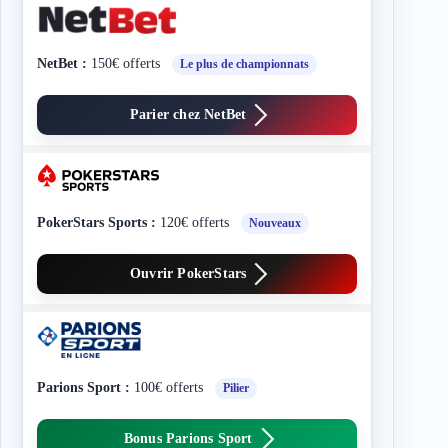
NetBet :
150€ offerts
Le plus de championnats
Parier chez NetBet
PokerStars Sports :
120€ offerts
Nouveaux
Ouvrir PokerStars
Parions Sport :
100€ offerts
Pilier
Bonus Parions Sport