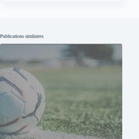
Publications similaires